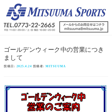
コ
ン
テ
ン
ツ
へ
ス
キ
ッ
ゴールデンウィーク中の営業につき
プ
まして
投稿日:
2025.4.24
投稿者:
MITSUUMA