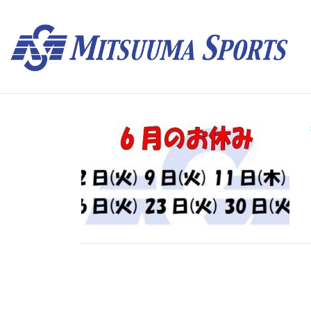
コ
ン
テ
ン
ツ
へ
ス
キ
ッ
プ