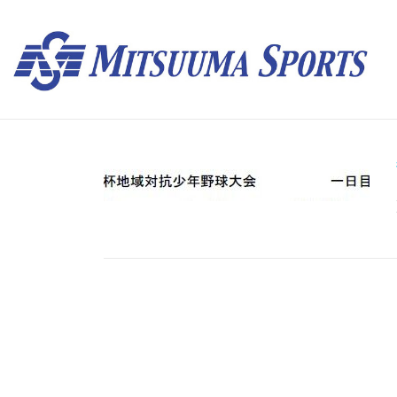
コ
ン
テ
ン
ツ
へ
ス
キ
ッ
プ